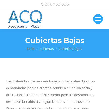
876 768 306
Cubiertas Bajas
Estás aquí:
Inicio
Cubiertas
Cubiertas Bajas
Las
cubiertas de piscina
bajas son las
cubiertas
más
demandadas por los clientes debido a su polivalencia y
discreción. Este tipo de
cubiertas
permite desmontar o
desplazar la
cubierta
según la necesidad del usuario.
Disponemos de varios modelos diferentes para que